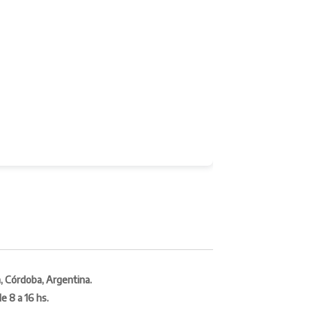
, Córdoba, Argentina.
e 8 a 16 hs.