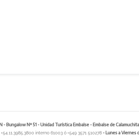
- Bungalow Nº 51 - Unidad Turística Embalse - Embalse de Calamuchita
:
-
Lunes a Viernes d
+54.11.3985.3800 interno 61003 ó
+549 3571 510278