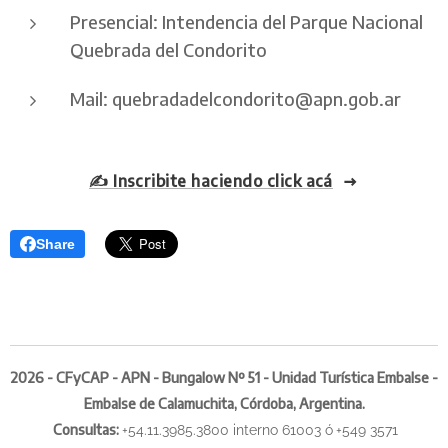
Presencial: Intendencia del
Parque Nacional
Quebrada del Condorito
Mail:
quebradadelcondorito@apn.gob.ar
✍️ Inscribite haciendo click acá
Share
2026 - CFyCAP - APN - Bungalow Nº 51 - Unidad Turística Embalse -
Embalse de Calamuchita, Córdoba, Argentina.
Consultas
:
+54.11.3985.3800 interno 61003 ó
+549 3571